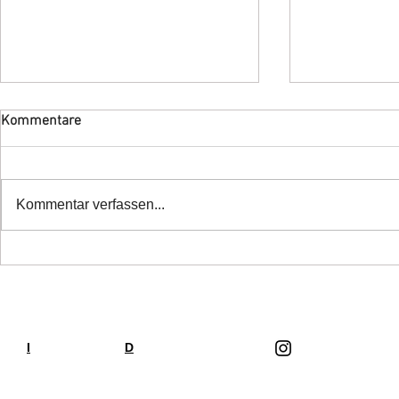
Kommentare
Kommentar verfassen...
Termin vormerken!!!
Termin vorm
schwitzen f
📍
I
Impressum
D
Datenschutzerklärung
Folge uns auf Ins