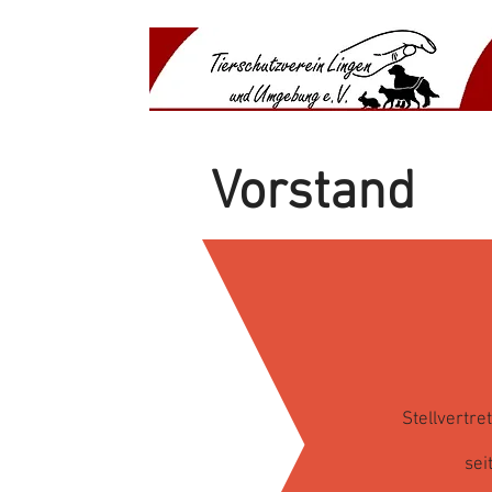
​​Anima
​Shelte
Vorstand
Stellvertr
sei