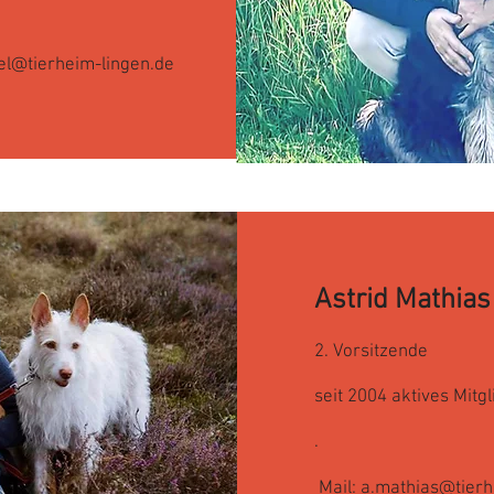
el@tierheim-lingen.de
Astrid Mathias
2. Vorsitzende
seit 2004 aktives Mitgl
.
Mail:
a.mathias@tierh