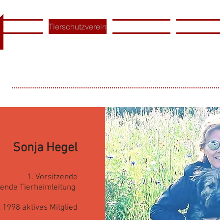
l
Home
Tierschutzverein
Tierheim
Tiervermitt
r
Sonja Hegel
1. Vorsitzende
etende Tierheimleitung
t 1998 aktives Mitglied