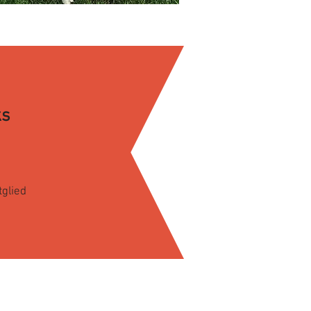
ks
tglied