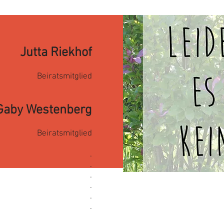
Jutta R
iekhof
Beiratsmitglied
Gaby Westenberg
Beiratsmitglied
.
.
.
.
.
.