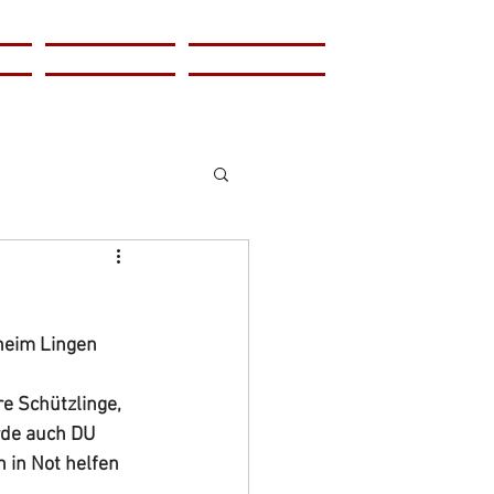
lung
Helfen
Kontakt
heim Lingen 
 Schützlinge, 
rde auch DU 
 in Not helfen 