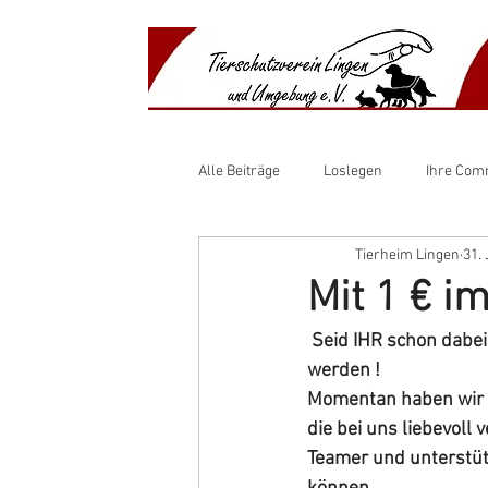
​​Anima
​Shelte
Alle Beiträge
Loslegen
Ihre Com
Tierheim Lingen
31. 
Mit 1 € i
Seid IHR schon dabei
werden !
Momentan haben wir 3
die bei uns liebevol
Teamer und unterstütz