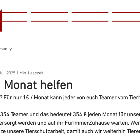
l
Home
Tierschutzverein
Tierheim
Tiervermitt
r
munity
Juli 2025
1 Min. Lesezeit
m Monat helfen
? Für nur 1€ / Monat kann jeder von euch Teamer vom Tier
54 Teamer und das bedeutet 354 € jeden Monat für unsere
l versorgt werden und auf ihr FürImmerZuhause warten. We
e unsere Tierschutzarbeit, damit auch wir weiterhin Tieren