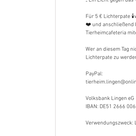
„ Ein Licht gegen das
Für 5 € Lichterpate 
❤️ und anschließend 
Tierheimcafeteria mi
Wer an diesem Tag ni
Lichterpate zu werden
PayPal:
tierheim.lingen@onli
Volksbank Lingen eG
IBAN: DE51 2666 006
Verwendungszweck: L