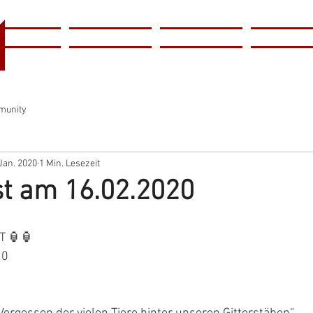
l
Home
Tierschutzverein
Tierheim
Tiervermitt
r
munity
 Jan. 2020
1 Min. Lesezeit
st am 16.02.2020
T 🏮🏮
20