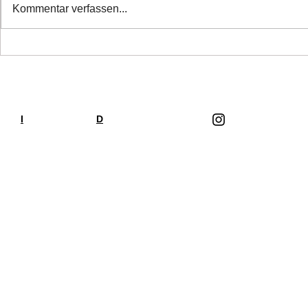
Kommentar verfassen...
Bald ist es s
11 kleine Racker suchen ein
Zuhause
I
Impressum
D
Datenschutzerklärung
Folge uns auf Ins