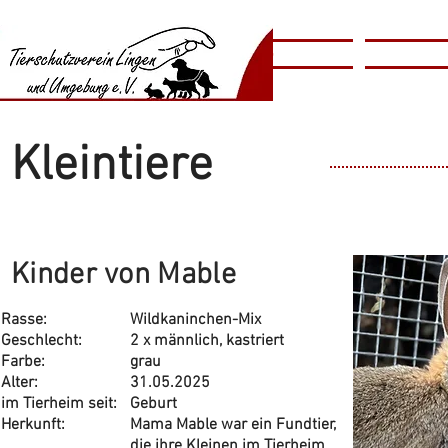
​​Animal
Home
Tierschutzv
​Shelter
Kleintiere
Kinder von Mable
Rasse:
Wildkaninchen-Mix
Geschlecht:
2 x männlich, kastriert
Farbe:
grau
Alter:
31.05.2025
im Tierheim seit:
Geburt
Herkunft:
​Mama Mable war ein Fundtier,
die ihre Kleinen im Tierheim