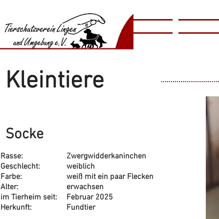
​​Animal
Home
Tierschutzv
​Shelter
Kleintiere
Socke
Rasse:
Zwergwidderkaninchen
Geschlecht:
weiblich
Farbe:
weiß mit ein paar Flecken
Alter:
erwachsen
im Tierheim seit:
Februar 2025
Herkunft:
Fundtier