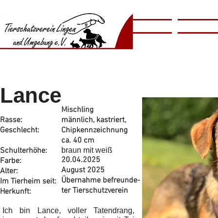
​​Animal
Home
Tierschutzv
​Shelter
Lance
Mischling
Rasse:
männlich, kastriert,
Geschlecht:
Chipkennzeichnung
ca. 40 cm
Schulterhöhe:
braun mit weiß
20.04.2025
Farbe:
August 2025
Alter:
Übernahme befreunde-
Im Tierheim seit:
ter Tierschutzverein
Herkunft:
Ich bin Lance, voller Tatendrang,