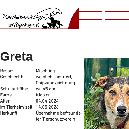
​​Animal
Home
Tierschutzv
​Shelter
Greta
Rasse:
Mischling
Geschlecht:
weiblich, kastriert,
Chipkennzeichnung
Schulterhöhe:
ca. 45 cm
Farbe:
tricolor
Alter:
04.04.2024
Im Tierheim seit:
14.05.2026
Herkunft:
Übernahme befreunde-
ter Tierschutzverein