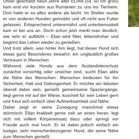
Unser geschätzt neun Jahre alter ELIAN (ca. 50 cm groß)
kam erst vor kurzem aus Rumänien zu uns ins Tierheim.
Dort hatte er es alles andere als leicht: Im Shelter wurde
er von anderen Hunden gemobbt und oft nicht ans Futter
gelassen. Entsprechend unterernährt und unterbemuskelt
kam er bei uns an. Doch schon jetzt merkt man deutlich,
wie sehr er aufblüht – Elian wird fitter, lebensfroher und
beginnt das Leben wieder zu genießen.
Und trotz allem, was hinter ihm liegt, hat dieser Hund sich
etwas ganz Besonderes bewahrt: ein unglaublich großes
Vertrauen in Menschen.
Während viele Hunde aus dem Auslandstierschutz
zunächst vorsichtig oder unsicher sind, sucht Elian aktiv
die Nähe des Menschen. Menschen bedeuten für ihn
Sicherheit, Halt und Geborgenheit. Er möchte am liebsten
überall dabei sein, genießt gemeinsame Spaziergänge,
liegt gerne mit auf der Wiese, kuschelt für sein Leben gern
und freut sich einfach über Aufmerksamkeit und Nähe.
Dabei zeigt er seine Zuneigung manchmal etwas
stürmisch: Elian krabbelt gerne nah an einen heran, legt
sich mit vollem Körpereinsatz dazu oder springt vor
Freude auch mal hoch. Er ist dabei jedoch einfach ein
lustiger, sehr menschenbezogener Hund, der seine Nähe
zum Menschen genießt.