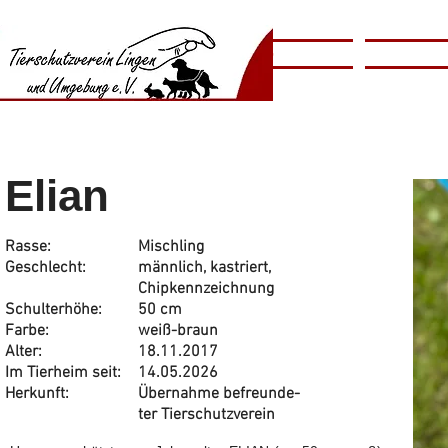
​​Animal
Home
Tierschutzv
​Shelter
Elian
Rasse:
Mischling
Geschlecht:
männlich, kastriert,
Chipkennzeichnung
Schulterhöhe:
50 cm
Farbe:
weiß-braun
Alter:
18.11.2017
Im Tierheim seit:
14.05.2026
Herkunft:
Übernahme befreunde-
ter Tierschutzverein