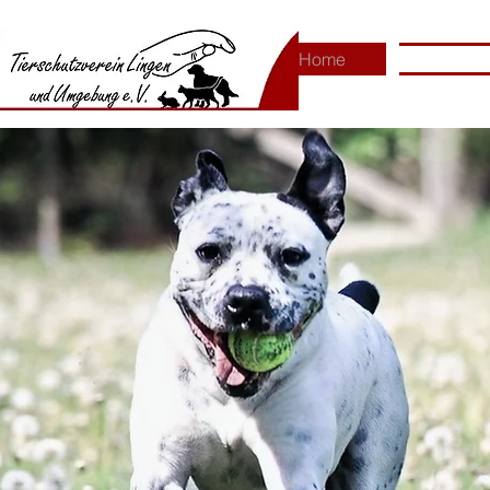
​​Animal
Home
Tierschutzv
​Shelter