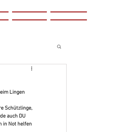
lung
Helfen
Kontakt
heim Lingen 
 Schützlinge, 
rde auch DU 
 in Not helfen 