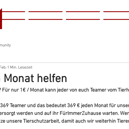
l
Home
Tierschutzverein
Tierheim
Tiervermitt
r
munity
Feb.
1 Min. Lesezeit
m Monat helfen
? Für nur 1€ / Monat kann jeder von euch Teamer vom Tier
69 Teamer und das bedeutet 369 € jeden Monat für unsere
l versorgt werden und auf ihr FürImmerZuhause warten. We
e unsere Tierschutzarbeit, damit auch wir weiterhin Tieren