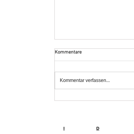
Kommentare
Kommentar verfassen...
Termin vormerken!!!
I
Impressum
D
Datenschutzerkl