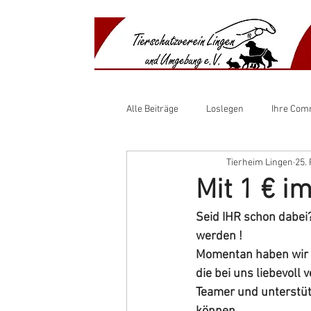
​​Anima
​Shelte
Alle Beiträge
Loslegen
Ihre Com
Tierheim Lingen
25. 
Mit 1 € i
Seid IHR schon dabei
werden !
Momentan haben wir 3
die bei uns liebevol
Teamer und unterstütz