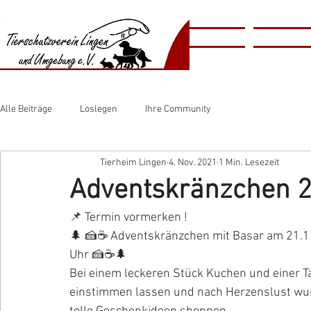
​​Animal
Home
Tierschutzv
​Shelter
Alle Beiträge
Loslegen
Ihre Community
Tierheim Lingen
4. Nov. 2021
1 Min. Lesezeit
Adventskränzchen 
📌 Termin vormerken !
🌲 🍰☕️ Adventskränzchen mit Basar am 21.11
Uhr 🍰☕️🌲
Bei einem leckeren Stück Kuchen und einer Ta
einstimmen lassen und nach Herzenslust wu